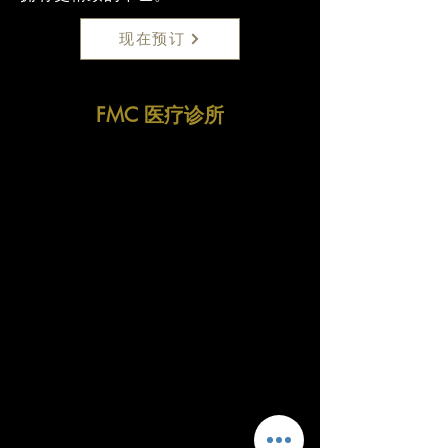
现在预订
FMC 医疗诊所
Fitzrovia Medical Clinic
Fitzrovia Hospital
13-14 Fitzrovia Square
W1T 6AH London