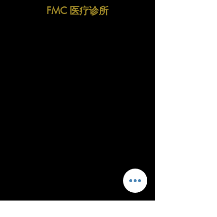
FMC 医疗诊所
Fitzrovia Medical Clinic
Fitzrovia Hospital
13-14 Fitzrovia Square
W1T 6AH London
​联络我们