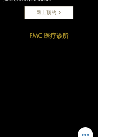
网上预约
FMC 医疗诊所
Fitzrovia Medical Clinic
Fitzrovia Hospital
13-14 Fitzrovia Square
W1T 6AH London