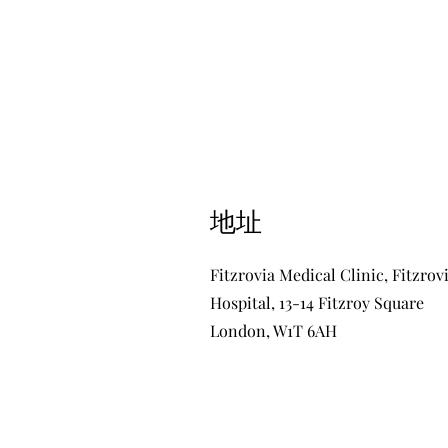
​地址
Fitzrovia Medical Clinic, Fitzrov
Hospital, 13-14 Fitzroy Square
London, W1T 6AH