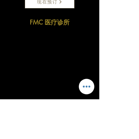
现在预订
FMC 医疗诊所
Fitzrovia Medical Clinic
Fitzrovia Hospital
13-14 Fitzrovia Square
W1T 6AH London